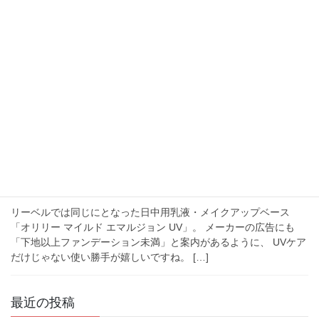
洗い流さないトリートメント
冬の乾燥ダメージに心強い味方「トリートメント」 洗い流さない
（アウトバス）タイプはいかが？ 髪の表面をコーティングして乾
燥やドライヤーの熱から髪を守ることも。 広がり髪を整えるにも
使えます。 たっぷりの水分と油分を補い、 […]
2024年3月1日
お知らせ
UVだけじゃない！肌をキレイに魅せる春から
の必須アイテム
リーベルでは同じにとなった日中用乳液・メイクアップベース
「オリリー マイルド エマルジョン UV」。 メーカーの広告にも
「下地以上ファンデーション未満」と案内があるように、 UVケア
だけじゃない使い勝手が嬉しいですね。 […]
最近の投稿