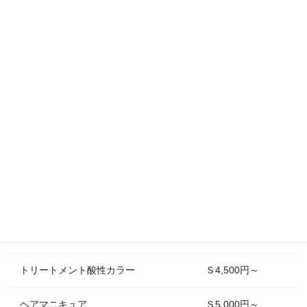
縮毛矯正
Ｓ15,000円～
特殊パーマ
1,000円プラス
●
カラーメニュー
※髪の長さや、カラーの入れ方によって価格は変わりますのでお
電話にてご確認下さい。
ハーブ・マジック・カラー
5,500円～
トリートメント酸性カラー
Ｓ4,500円～
ヘアマニキュア
Ｓ5,000円～